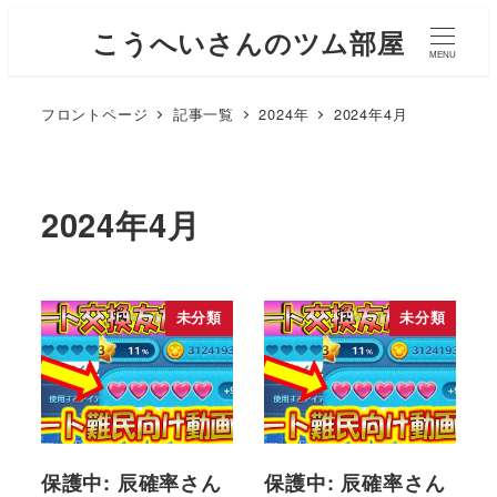
こうへいさんのツム部屋
MENU
フロントページ
記事一覧
2024年
2024年4月
2024年4月
未分類
未分類
保護中: 辰確率さん
保護中: 辰確率さん