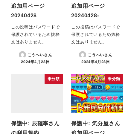
追加用ページ
追加用ページ
20240428
20240428-
この投稿はパスワードで
この投稿はパスワードで
保護されているため抜粋
保護されているため抜粋
文はありません。
文はありません。
こうへいさん
こうへいさん
2024年4月28日
2024年4月28日
未分類
未分類
保護中: 辰確率さん
保護中: 気分屋さん
の利用規約
追加用ページ