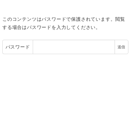
このコンテンツはパスワードで保護されています。閲覧
する場合はパスワードを入力してください。
パスワード